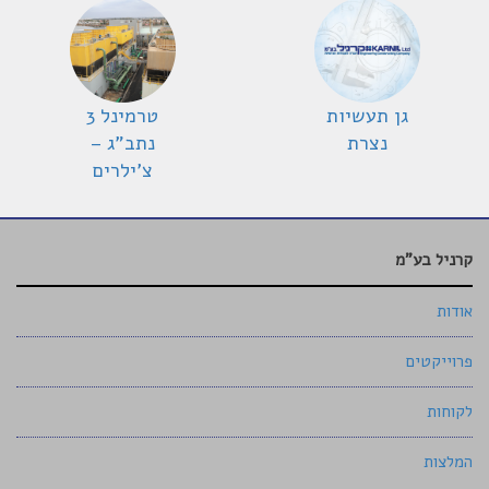
גן תעשיות
טרמינל 3
נצרת
נתב"ג –
צ'ילרים
קרניל בע"מ
אודות
פרוייקטים
לקוחות
המלצות