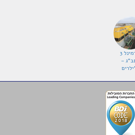
טרמינל 3
ב"ג –
ילרים