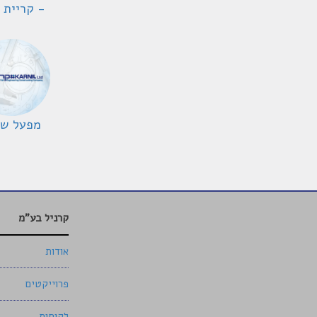
- קריית 
מפעל שי
קרניל בע"מ
אודות
פרוייקטים
לקוחות