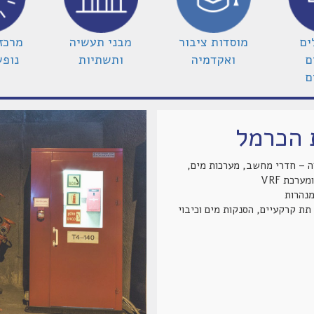
ים
מוסדות ציבור
מבני תעשיה
מרכז
ם
ואקדמיה
ותשתיות
נופש
ם
 הכרמל
 – חדרי מחשב, מערכות מים,
מערכת VRF
נהרות
תת קרקעיים, הסנקות מים וכיבוי