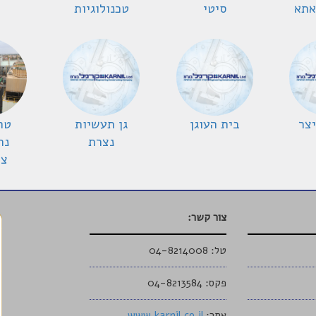
אתא
סיטי
טכנולוגיות
צר
בית העוגן
גן תעשיות
נצרת
נת
צ'
צור קשר:
טל: 04-8214008
פקס: 04-8213584
אתר:
www.karnil.co.il